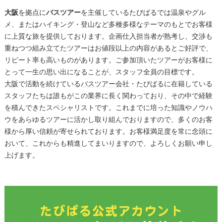
大阪
を拠点に
バスツアー
を主催しているたびぱるでは温泉やグル
メ、またはハイキング・登山など多種多様なテーマのもとでお客様
に上質な旅を提供しております。企画仕入担当者が熟考し、交渉も
重ねつつ組み立てたツアーはお値段以上の内容があるとご好評で、
リピート率も高いものがあります。ご参加頂いたツアーがお客様に
とって一生の思い出になることが、スタッフ全員の目標です。
大阪
で活動を続けている
バスツアー
会社・たびぱるに在籍している
スタッフたちは誰もがこの業界に長く関わっており、その中で経験
を積んできたスペシャリストです。これまでに培った知識やノウハ
ウをあらゆるツアーに活かし取り組んでおりますので、多くのお客
様から厚い信頼が寄せられております。お客様満足度を常に念頭に
おいて、これからも精進してまいりますので、よろしくお願い申し
上げます。