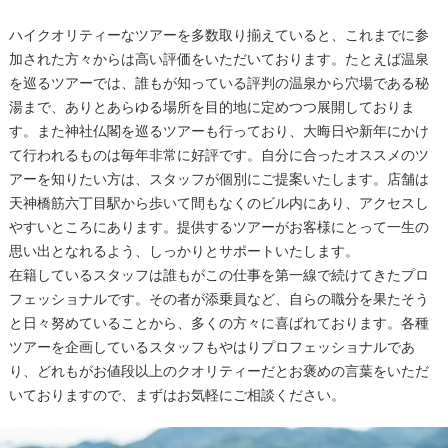
ハイクオリティーなツアーを多数取り揃えていると、これまでに参
加された方々からは高い評価をいただいております。たとえば温泉
を巡るツアーでは、誰もが知っている評判の温泉から穴場である秘
湯まで、ありとあらゆる場所を目的地に定めつつ展開しておりま
す。また神社仏閣を巡るツアーも行っており、大晦日や新年にかけ
て行われるものは毎年非常に好評です。自分に合ったオススメのツ
アーを知りたい方は、スタッフが個別にご提案いたします。店舗は
天神橋筋六丁目駅から歩いて間もなくのビル内にあり、アクセスし
やすいところにあります。提供するツアーがお客様にとって一生の
思い出となれるよう、しっかりとサポートいたします。
在籍しているスタッフは誰もがこの仕事を第一線で続けてきたプロ
フェッショナルです。その者が添乗員など、自らの職分を果たそう
と日々努めていることから、多くの方々に喜ばれております。各種
ツアーを企画しているスタッフもやはりプロフェッショナルであ
り、どれもがお値段以上のクオリティーだとお褒めの言葉をいただ
いておりますので、まずはお気軽にご相談ください。