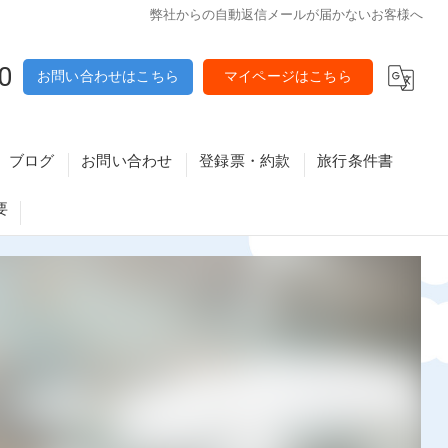
弊社からの自動返信メールが届かないお客様へ
0
お問い合わせはこちら
マイページはこちら
ブログ
お問い合わせ
登録票・約款
旅行条件書
要
原・八尾・東大阪・大東エリア
メールマガジン解除フォーム
利用予定バス会社
・高槻・守口・寝屋川エリア
資格講座特定商取引法に基づく表記・重要事項
新大阪・難波・天王寺・京橋・城東エリア
富田林エリア