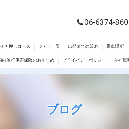
06-6374-860
イチ押しコース
ツアー一覧
出発までの流れ
乗車場所
国内旅行傷害保険のおすすめ
プライバシーポリシー
会社概
藤井寺・柏
交野・枚方
大阪梅田・
ブログ
河内長野・
泉州エリア