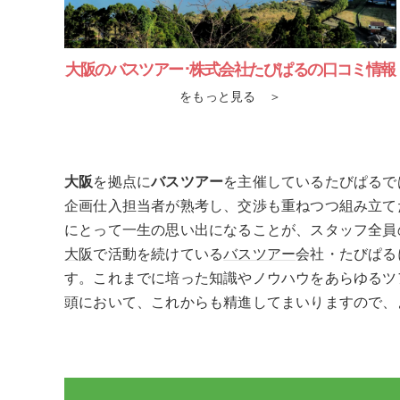
大阪のバスツアー･株式会社たびぱるの口コミ情報
をもっと見る ＞
大阪
を拠点に
バスツアー
を主催しているたびぱるで
企画仕入担当者が熟考し、交渉も重ねつつ組み立て
にとって一生の思い出になることが、スタッフ全員
大阪
で活動を続けている
バスツアー
会社・たびぱる
す。これまでに培った知識やノウハウをあらゆるツ
頭において、これからも精進してまいりますので、