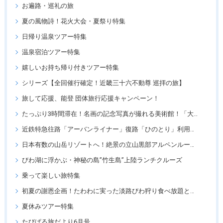
お遍路・巡礼の旅
夏の風物詩！花火大会・夏祭り特集
日帰り温泉ツアー特集
温泉宿泊ツアー特集
嬉しいお持ち帰り付きツアー特集
シリーズ【全回催行確定！近畿三十六不動尊 巡拝の旅】
旅して応援、能登 団体旅行応援キャンペーン！
たっぷり3時間滞在！名画の記念写真が撮れる美術館！「大塚国際美術館」
近鉄特急往路「アーバンライナー」復路「ひのとり」利用ツアー
日本有数の山岳リゾートへ！絶景の立山黒部アルペンルートツアー
びわ湖に浮かぶ・神秘の島”竹生島”上陸ランチクルーズ
乗って楽しい旅特集
初夏の謝恩企画！たわわに実った淡路びわ狩り食べ放題と「王侯貴族のバラ園」須磨離宮公園
夏休みツアー特集
たびぱる旅だより6月号