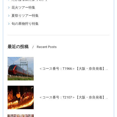
花火ツアー特集
夏祭りツアー特集
旬の果物狩り特集
最近の投稿
Recent Posts
＜コース番号：T1966＞【大阪・奈良発着】近鉄特急！最新特急「ひのとり」＆人気の観光特急「しまかぜ」に乗って！伊勢神宮・おかげ横丁たっぷり約4時間滞在！日帰り
＜コース番号：T2107＞【大阪・奈良発着】高野山夏の風物詩 幻想的な光の灯路「高野山ろうそく祭り」と「壇上伽藍」ご参拝