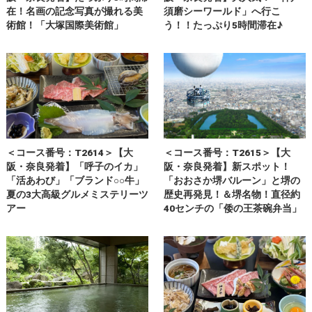
在！名画の記念写真が撮れる美
須磨シーワールド」へ行こ
術館！「大塚国際美術館」
う！！たっぷり5時間滞在♪
＜コース番号：T2614＞【大
＜コース番号：T2615＞【大
阪・奈良発着】「呼子のイカ」
阪・奈良発着】新スポット！
「活あわび」「ブランド○○牛」
「おおさか堺バルーン」と堺の
夏の3大高級グルメミステリーツ
歴史再発見！＆堺名物！直径約
アー
40センチの「倭の王茶碗弁当」