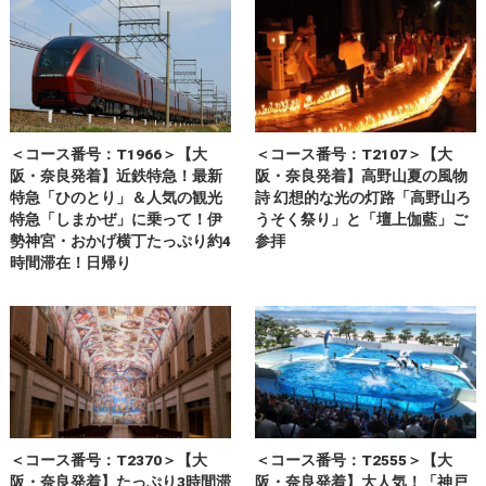
＜コース番号：T1966＞【大
＜コース番号：T2107＞【大
阪・奈良発着】近鉄特急！最新
阪・奈良発着】高野山夏の風物
特急「ひのとり」＆人気の観光
詩 幻想的な光の灯路「高野山ろ
特急「しまかぜ」に乗って！伊
うそく祭り」と「壇上伽藍」ご
勢神宮・おかげ横丁たっぷり約4
参拝
時間滞在！日帰り
＜コース番号：T2370＞【大
＜コース番号：T2555＞【大
阪・奈良発着】たっぷり3時間滞
阪・奈良発着】大人気！「神戸