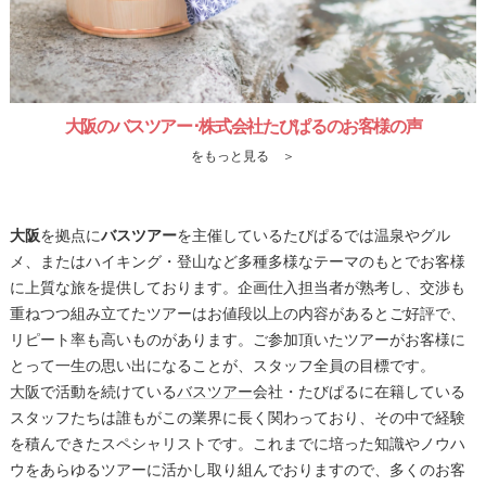
大阪のバスツアー･株式会社たびぱるのお客様の声
をもっと見る ＞
大阪
を拠点に
バスツアー
を主催しているたびぱるでは温泉やグル
メ、またはハイキング・登山など多種多様なテーマのもとでお客様
に上質な旅を提供しております。企画仕入担当者が熟考し、交渉も
重ねつつ組み立てたツアーはお値段以上の内容があるとご好評で、
リピート率も高いものがあります。ご参加頂いたツアーがお客様に
とって一生の思い出になることが、スタッフ全員の目標です。
大阪
で活動を続けている
バスツアー
会社・たびぱるに在籍している
スタッフたちは誰もがこの業界に長く関わっており、その中で経験
を積んできたスペシャリストです。これまでに培った知識やノウハ
ウをあらゆるツアーに活かし取り組んでおりますので、多くのお客