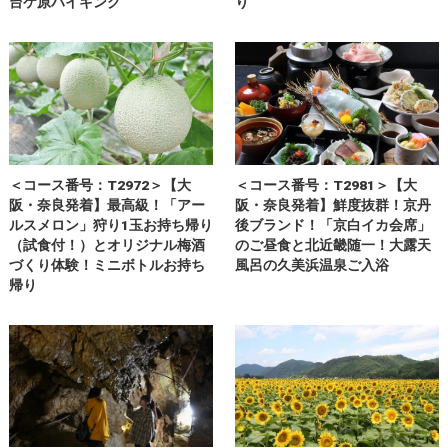
台ケ原ハイキング
り
＜コース番号：T2972＞【大
＜コース番号：T2981＞【大
阪・奈良発着】最高級！「アー
阪・奈良発着】鮮度抜群！京丹
ルスメロン」狩り1玉お持ち帰り
後ブランド！「京白イカ会席」
（試食付！）とオリジナル梅酒
のご昼食と北近畿随一！大露天
づくり体験！ミニボトルお持ち
風呂の久美浜温泉ご入浴
帰り