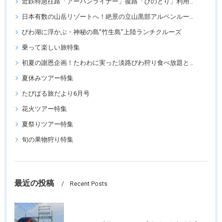
近鉄特急往路「アーバンライナー」復路「ひのとり」利用ツアー
日本有数の山岳リゾートへ！絶景の立山黒部アルペンルートツアー
びわ湖に浮かぶ・神秘の島”竹生島”上陸ランチクルーズ
乗って楽しい旅特集
初夏の謝恩企画！たわわに実った淡路びわ狩り食べ放題と「王侯貴族のバラ園」須磨離宮公園
夏休みツアー特集
たびぱる旅だより6月号
花火ツアー特集
夏祭りツアー特集
旬の果物狩り特集
最近の投稿
Recent Posts