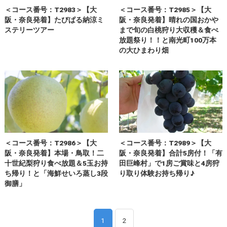
＜コース番号：T2983＞【大
＜コース番号：T2985＞【大
阪・奈良発着】たびぱる納涼ミ
阪・奈良発着】晴れの国おかや
ステリーツアー
まで旬の白桃狩り大収穫＆食べ
放題祭り！！と南光町100万本
の大ひまわり畑
＜コース番号：T2986＞【大
＜コース番号：T2989＞【大
阪・奈良発着】本場・鳥取！二
阪・奈良発着】合計5房付！「有
十世紀梨狩り食べ放題＆5玉お持
田巨峰村」で1房ご賞味と4房狩
ち帰り！と「海鮮せいろ蒸し3段
り取り体験お持ち帰り♪
御膳」
1
2