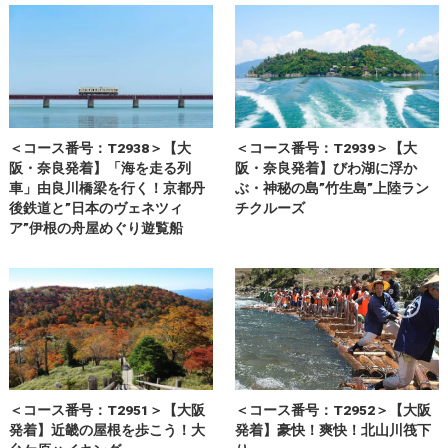
＜コース番号：T2938＞【大
＜コース番号：T2939＞【大
阪・奈良発着】「海を走る列
阪・奈良発着】びわ湖に浮か
車」由良川橋梁を行く！京都丹
ぶ・神秘の島”竹生島”上陸ラン
後鉄道と”日本のヴェネツィ
チクルーズ
ア”伊根の舟屋めぐり遊覧船
＜コース番号：T2951＞【大阪
＜コース番号：T2952＞【大阪
発着】近畿の屋根を歩こう！大
発着】豪快！爽快！北山川筏下