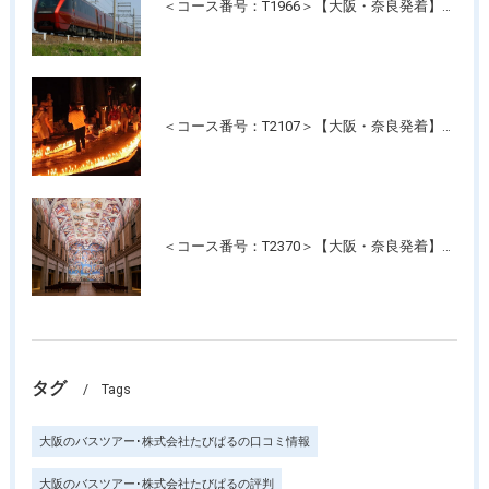
＜コース番号：T1966＞【大阪・奈良発着】近鉄特急！最新特急「ひのとり」＆人気の観光特急「しまかぜ」に乗って！伊勢神宮・おかげ横丁たっぷり約4時間滞在！日帰り
＜コース番号：T2107＞【大阪・奈良発着】高野山夏の風物詩 幻想的な光の灯路「高野山ろうそく祭り」と「壇上伽藍」ご参拝
＜コース番号：T2370＞【大阪・奈良発着】たっぷり3時間滞在！名画の記念写真が撮れる美術館！「大塚国際美術館」
タグ
Tags
大阪のバスツアー･株式会社たびぱるの口コミ情報
大阪のバスツアー･株式会社たびぱるの評判