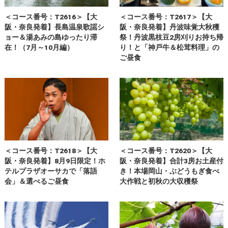
＜コース番号：T2616＞【大
＜コース番号：T2617＞【大
阪・奈良発着】長島温泉歌謡シ
阪・奈良発着】丹波味覚大秋穫
ョー＆湯あみの島ゆったり滞
祭！丹波黒枝豆2房刈りお持ち帰
在！（7月～10月編）
り！と「神戸牛＆松茸料理」の
ご昼食
＜コース番号：T2618＞【大
＜コース番号：T2620＞【大
阪・奈良発着】8月9日限定！ホ
阪・奈良発着】合計3房お土産付
テルプラザオーサカで「落語
き！本場岡山・ぶどうもぎ食べ
会」＆選べるご昼食
大作戦と初秋の大収穫祭