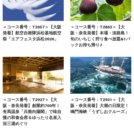
＜コース番号：T2657＞【大阪
＜コース番号：T2863＞【大
発着】航空自衛隊浜松基地航空
阪・奈良発着】本場・淡路島！
祭「エアフェスタ浜松2026」
旬のいちじく狩り食べ放題&1パ
ックお持ち帰り♪
＜コース番号：T2927＞【大
＜コース番号：T2931＞【大
阪・奈良発着】創業約700年！
阪・奈良発着】大潮の日限定！
有馬温泉「兵衛向陽閣」で味自
鳴門海峡「うずしおクルーズ」
慢の和食会席＆ゆったり名泉入
浴三湯めぐり