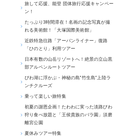
旅して応援、能登 団体旅行応援キャンペー
ン！
たっぷり3時間滞在！名画の記念写真が撮
れる美術館！「大塚国際美術館」
近鉄特急往路「アーバンライナー」復路
「ひのとり」利用ツアー
日本有数の山岳リゾートへ！絶景の立山黒
部アルペンルートツアー
びわ湖に浮かぶ・神秘の島”竹生島”上陸ラ
ンチクルーズ
乗って楽しい旅特集
初夏の謝恩企画！たわわに実った淡路びわ
狩り食べ放題と「王侯貴族のバラ園」須磨
離宮公園
夏休みツアー特集