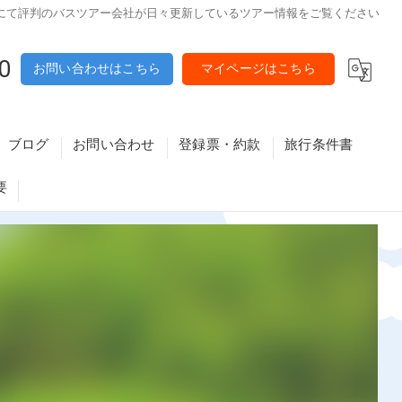
にて評判のバスツアー会社が日々更新しているツアー情報をご覧ください
0
お問い合わせはこちら
マイページはこちら
ブログ
お問い合わせ
登録票・約款
旅行条件書
要
原・八尾・東大阪・大東エリア
メールマガジン解除フォーム
利用予定バス会社
・高槻・守口・寝屋川エリア
資格講座特定商取引法に基づく表記・重要事項
新大阪・難波・天王寺・京橋・城東エリア
富田林エリア