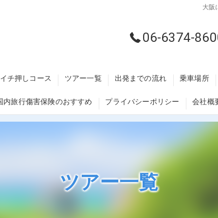
大阪
06-6374-860
イチ押しコース
ツアー一覧
出発までの流れ
乗車場所
国内旅行傷害保険のおすすめ
プライバシーポリシー
会社概
藤井寺・柏
交野・枚方
大阪梅田・
ツアー一覧
河内長野・
泉州エリア