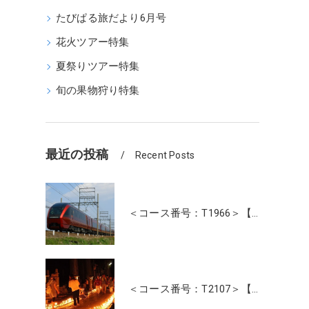
たびぱる旅だより6月号
花火ツアー特集
夏祭りツアー特集
旬の果物狩り特集
最近の投稿
Recent Posts
＜コース番号：T1966＞【大阪・奈良発着】近鉄特急！最新特急「ひのとり」＆人気の観光特急「しまかぜ」に乗って！伊勢神宮・おかげ横丁たっぷり約4時間滞在！日帰り
＜コース番号：T2107＞【大阪・奈良発着】高野山夏の風物詩 幻想的な光の灯路「高野山ろうそく祭り」と「壇上伽藍」ご参拝