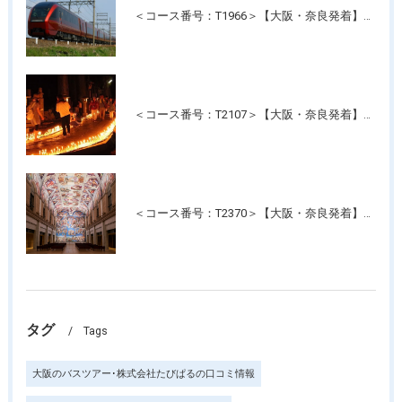
＜コース番号：T1966＞【大阪・奈良発着】近鉄特急！最新特急「ひのとり」＆人気の観光特急「しまかぜ」に乗って！伊勢神宮・おかげ横丁たっぷり約4時間滞在！日帰り
＜コース番号：T2107＞【大阪・奈良発着】高野山夏の風物詩 幻想的な光の灯路「高野山ろうそく祭り」と「壇上伽藍」ご参拝
＜コース番号：T2370＞【大阪・奈良発着】たっぷり3時間滞在！名画の記念写真が撮れる美術館！「大塚国際美術館」
タグ
Tags
大阪のバスツアー･株式会社たびぱるの口コミ情報