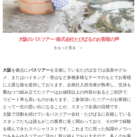
大阪のバスツアー･株式会社たびぱるのお客様の声
をもっと見る ＞
大阪
を拠点に
バスツアー
を主催しているたびぱるでは温泉やグル
メ、またはハイキング・登山など多種多様なテーマのもとでお客様
に上質な旅を提供しております。企画仕入担当者が熟考し、交渉も
重ねつつ組み立てたツアーはお値段以上の内容があるとご好評で、
リピート率も高いものがあります。ご参加頂いたツアーがお客様に
とって一生の思い出になることが、スタッフ全員の目標です。
大阪
で活動を続けている
バスツアー
会社・たびぱるに在籍している
スタッフたちは誰もがこの業界に長く関わっており、その中で経験
を積んできたスペシャリストです。これまでに培った知識やノウハ
ウをあらゆるツアーに活かし取り組んでおりますので、多くのお客