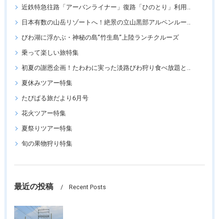
近鉄特急往路「アーバンライナー」復路「ひのとり」利用ツアー
日本有数の山岳リゾートへ！絶景の立山黒部アルペンルートツアー
びわ湖に浮かぶ・神秘の島”竹生島”上陸ランチクルーズ
乗って楽しい旅特集
初夏の謝恩企画！たわわに実った淡路びわ狩り食べ放題と「王侯貴族のバラ園」須磨離宮公園
夏休みツアー特集
たびぱる旅だより6月号
花火ツアー特集
夏祭りツアー特集
旬の果物狩り特集
最近の投稿
Recent Posts