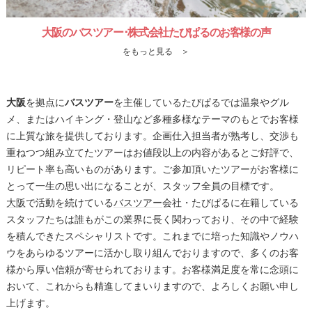
大阪のバスツアー･株式会社たびぱるのお客様の声
をもっと見る ＞
大阪
を拠点に
バスツアー
を主催しているたびぱるでは温泉やグル
メ、またはハイキング・登山など多種多様なテーマのもとでお客様
に上質な旅を提供しております。企画仕入担当者が熟考し、交渉も
重ねつつ組み立てたツアーはお値段以上の内容があるとご好評で、
リピート率も高いものがあります。ご参加頂いたツアーがお客様に
とって一生の思い出になることが、スタッフ全員の目標です。
大阪
で活動を続けている
バスツアー
会社・たびぱるに在籍している
スタッフたちは誰もがこの業界に長く関わっており、その中で経験
を積んできたスペシャリストです。これまでに培った知識やノウハ
ウをあらゆるツアーに活かし取り組んでおりますので、多くのお客
様から厚い信頼が寄せられております。お客様満足度を常に念頭に
おいて、これからも精進してまいりますので、よろしくお願い申し
上げます。