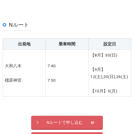
Nルート
出発地
乗車時間
設定日
【8月】30(日)
大和八木
7:40
【9月】
12(土),20(日),26(土)
橿原神宮
7:50
【10月】5(月)
Nルートで申し込む