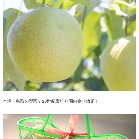
本場・鳥取の梨園で20世紀梨狩り園内食べ放題！