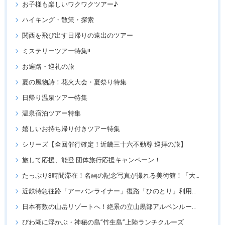
お子様も楽しいワクワクツアー♪
ハイキング・散策・探索
関西を飛び出す日帰りの遠出のツアー
ミステリーツアー特集!!
お遍路・巡礼の旅
夏の風物詩！花火大会・夏祭り特集
日帰り温泉ツアー特集
温泉宿泊ツアー特集
嬉しいお持ち帰り付きツアー特集
シリーズ【全回催行確定！近畿三十六不動尊 巡拝の旅】
旅して応援、能登 団体旅行応援キャンペーン！
たっぷり3時間滞在！名画の記念写真が撮れる美術館！「大塚国際美術館」
近鉄特急往路「アーバンライナー」復路「ひのとり」利用ツアー
日本有数の山岳リゾートへ！絶景の立山黒部アルペンルートツアー
びわ湖に浮かぶ・神秘の島”竹生島”上陸ランチクルーズ