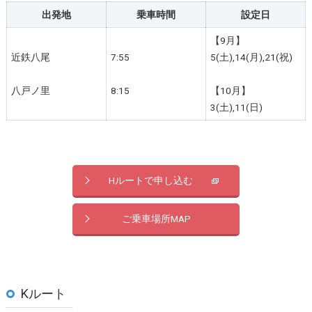
出発地
乗車時間
設定日
【9月】
近鉄八尾
7:55
5(土),14(月),21(祝)
八戸ノ里
8:15
【10月】
3(土),11(日)
Hルートで申し込む
ご乗車場所MAP
Kルート