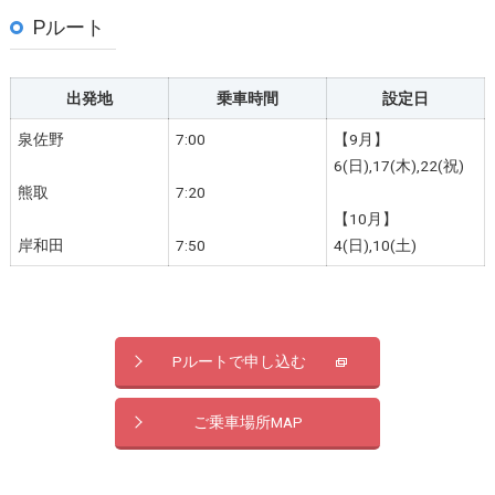
Pルート
出発地
乗車時間
設定日
泉佐野
7:00
【9月】
6(日),17(木),22(祝)
熊取
7:20
【10月】
岸和田
7:50
4(日),10(土)
Pルートで申し込む
ご乗車場所MAP