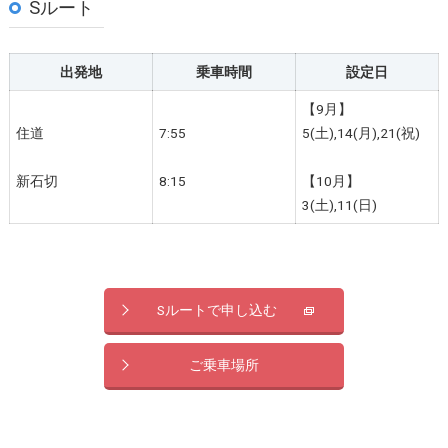
Sルート
出発地
乗車時間
設定日
【9月】
住道
7:55
5(土),14(月),21(祝)
新石切
8:15
【10月】
3(土),11(日)
Sルートで申し込む
ご乗車場所