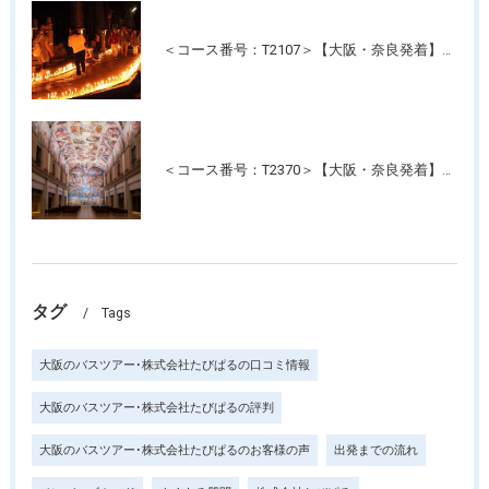
＜コース番号：T2107＞【大阪・奈良発着】高野山夏の風物詩 幻想的な光の灯路「高野山ろうそく祭り」と「壇上伽藍」ご参拝
＜コース番号：T2370＞【大阪・奈良発着】たっぷり3時間滞在！名画の記念写真が撮れる美術館！「大塚国際美術館」
タグ
Tags
大阪のバスツアー･株式会社たびぱるの口コミ情報
大阪のバスツアー･株式会社たびぱるの評判
大阪のバスツアー･株式会社たびぱるのお客様の声
出発までの流れ