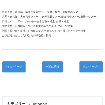
河内長野・富田林・藤井寺発着ツアー
交野・枚方・高槻発着ツアー
八尾・東大阪・大東発着ツアー
泉州発着ツアー
奈良発着ツアー
日帰りツアー
日帰りバスツアー
秋の旅〜あきぱる〜特集
自然・絶景
旬の食材・お料理＆たびぱるおすすめのグルメ
フルーツ特集
関西を飛び出す日帰りの遠出のツアー
嬉しいお持ち帰り付きツアー特集
たびぱる旅だより6月号
旬の果物狩り特集
< 前のページ
一覧に戻る
次のページ >
カテゴリー
Categories