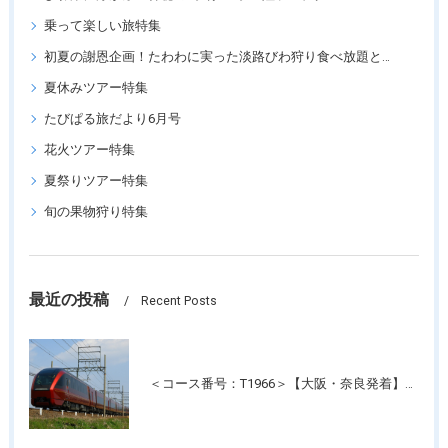
乗って楽しい旅特集
初夏の謝恩企画！たわわに実った淡路びわ狩り食べ放題と「王侯貴族のバラ園」須磨離宮公園
夏休みツアー特集
たびぱる旅だより6月号
花火ツアー特集
夏祭りツアー特集
旬の果物狩り特集
最近の投稿
Recent Posts
＜コース番号：T1966＞【大阪・奈良発着】近鉄特急！最新特急「ひのとり」＆人気の観光特急「しまかぜ」に乗って！伊勢神宮・おかげ横丁たっぷり約4時間滞在！日帰り