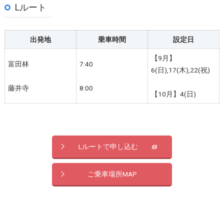
Lルート
出発地
乗車時間
設定日
【9月】
富田林
7:40
6(日),17(木),22(祝)
藤井寺
8:00
【10月】4(日)
Lルートで申し込む
ご乗車場所MAP