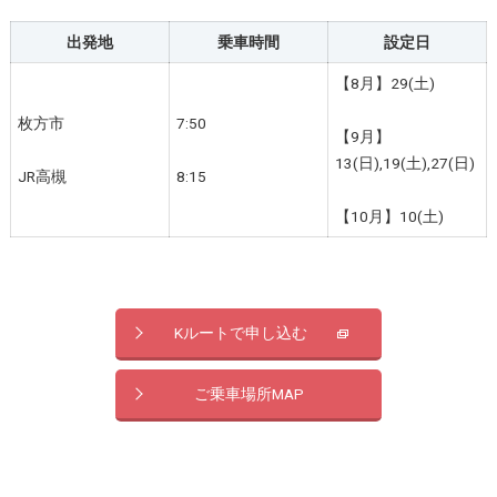
出発地
乗車時間
設定日
【8月】29(土)
枚方市
7:50
【9月】
13(日),19(土),27(日)
JR高槻
8:15
【10月】10(土)
Kルートで申し込む
ご乗車場所MAP