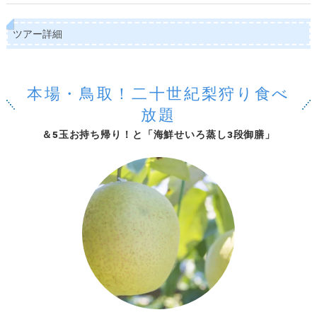
ツアー詳細
本場・鳥取！二十世紀梨狩り食べ
放題
＆5玉お持ち帰り！と「海鮮せいろ蒸し3段御膳」