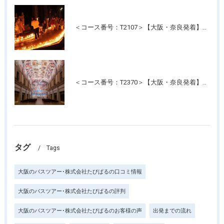
＜コース番号：T2107＞【大阪・奈良発着】高野山夏の風物詩 幻想的な光の灯路「高野山ろうそく祭り」と「壇上伽藍」ご参拝
＜コース番号：T2370＞【大阪・奈良発着】たっぷり3時間滞在！名画の記念写真が撮れる美術館！「大塚国際美術館」
タグ
Tags
大阪のバスツアー･株式会社たびぱるの口コミ情報
大阪のバスツアー･株式会社たびぱるの評判
大阪のバスツアー･株式会社たびぱるのお客様の声
出発までの流れ