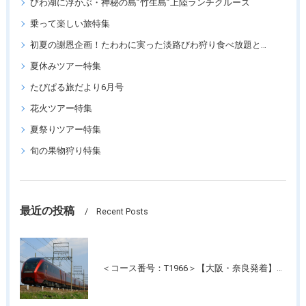
びわ湖に浮かぶ・神秘の島”竹生島”上陸ランチクルーズ
乗って楽しい旅特集
初夏の謝恩企画！たわわに実った淡路びわ狩り食べ放題と「王侯貴族のバラ園」須磨離宮公園
夏休みツアー特集
たびぱる旅だより6月号
花火ツアー特集
夏祭りツアー特集
旬の果物狩り特集
最近の投稿
Recent Posts
＜コース番号：T1966＞【大阪・奈良発着】近鉄特急！最新特急「ひのとり」＆人気の観光特急「しまかぜ」に乗って！伊勢神宮・おかげ横丁たっぷり約4時間滞在！日帰り