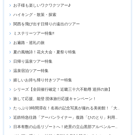
お子様も楽しいワクワクツアー♪
ハイキング・散策・探索
関西を飛び出す日帰りの遠出のツアー
ミステリーツアー特集!!
お遍路・巡礼の旅
夏の風物詩！花火大会・夏祭り特集
日帰り温泉ツアー特集
温泉宿泊ツアー特集
嬉しいお持ち帰り付きツアー特集
シリーズ【全回催行確定！近畿三十六不動尊 巡拝の旅】
旅して応援、能登 団体旅行応援キャンペーン！
たっぷり3時間滞在！名画の記念写真が撮れる美術館！「大塚国際美術館」
近鉄特急往路「アーバンライナー」復路「ひのとり」利用ツアー
日本有数の山岳リゾートへ！絶景の立山黒部アルペンルートツアー