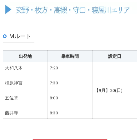
Mルート
出発地
乗車時間
設定日
大和八木
7:20
橿原神宮
7:30
【9月】20(日)
五位堂
8:00
藤井寺
8:30