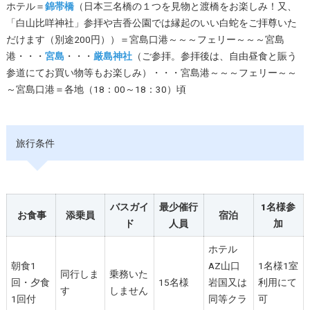
ホテル＝
錦帯橋
（日本三名橋の１つを見物と渡橋をお楽しみ！又、
「白山比咩神社」参拝や吉香公園では縁起のいい白蛇をご拝尊いた
だけます（別途200円））＝宮島口港～～～フェリー～～～宮島
港・・・
宮島
・・・
厳島神社
（ご参拝。参拝後は、自由昼食と賑う
参道にてお買い物等もお楽しみ）・・・宮島港～～～フェリー～～
～宮島口港＝各地（18：00～18：30）頃
旅行条件
バスガイ
最少催行
1名様参
お食事
添乗員
宿泊
ド
人員
加
ホテル
朝食1
AZ山口
1名様1室
同行しま
乗務いた
回・夕食
15名様
岩国又は
利用にて
す
しません
1回付
同等クラ
可