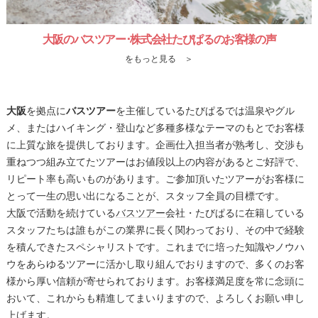
大阪のバスツアー･株式会社たびぱるのお客様の声
をもっと見る ＞
大阪
を拠点に
バスツアー
を主催しているたびぱるでは温泉やグル
メ、またはハイキング・登山など多種多様なテーマのもとでお客様
に上質な旅を提供しております。企画仕入担当者が熟考し、交渉も
重ねつつ組み立てたツアーはお値段以上の内容があるとご好評で、
リピート率も高いものがあります。ご参加頂いたツアーがお客様に
とって一生の思い出になることが、スタッフ全員の目標です。
大阪
で活動を続けている
バスツアー
会社・たびぱるに在籍している
スタッフたちは誰もがこの業界に長く関わっており、その中で経験
を積んできたスペシャリストです。これまでに培った知識やノウハ
ウをあらゆるツアーに活かし取り組んでおりますので、多くのお客
様から厚い信頼が寄せられております。お客様満足度を常に念頭に
おいて、これからも精進してまいりますので、よろしくお願い申し
上げます。