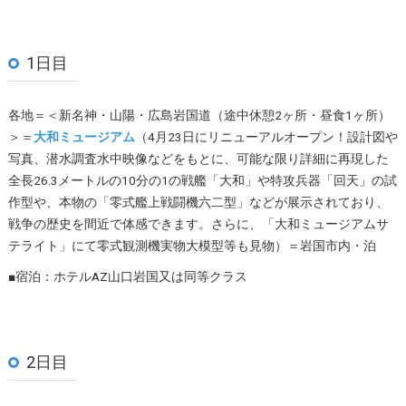
1日目
各地＝＜新名神・山陽・広島岩国道（途中休憩2ヶ所・昼食1ヶ所）
＞＝
大和ミュージアム
（4月23日にリニューアルオープン！設計図や
写真、潜水調査水中映像などをもとに、可能な限り詳細に再現した
全長26.3メートルの10分の1の戦艦「大和」や特攻兵器「回天」の試
作型や、本物の「零式艦上戦闘機六二型」などが展示されており、
戦争の歴史を間近で体感できます。さらに、「大和ミュージアムサ
テライト」にて零式観測機実物大模型等も見物）＝岩国市内・泊
■宿泊：ホテルAZ山口岩国又は同等クラス
2日目