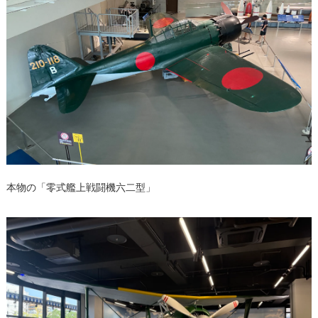
本物の「零式艦上戦闘機六二型」