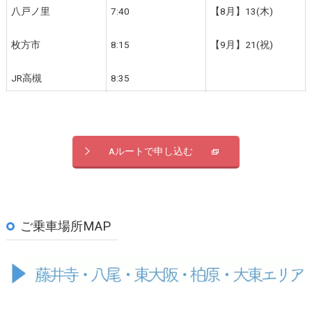
八戸ノ里
7:40
【8月】13(木)
枚方市
8:15
【9月】21(祝)
JR高槻
8:35
Aルートで申し込む
ご乗車場所MAP