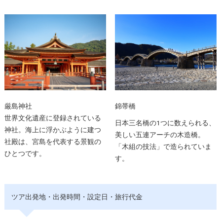
厳島神社
錦帯橋
世界文化遺産に登録されている
日本三名橋の1つに数えられる、
神社。海上に浮かぶように建つ
美しい五連アーチの木造橋。
社殿は、宮島を代表する景観の
「木組の技法」で造られていま
ひとつです。
す。
ツア出発地・出発時間・設定日・旅行代金