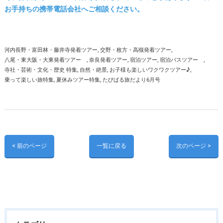
お手持ちの携帯電話会社へご相談ください。
河内長野・富田林・藤井寺発着ツアー
交野・枚方・高槻発着ツアー
八尾・東大阪・大東発着ツアー
奈良発着ツアー
宿泊ツアー
宿泊バスツアー
寺社・芸術・文化・歴史 特集
自然・絶景
お子様も楽しいワクワクツアー♪
乗って楽しい旅特集
夏休みツアー特集
たびぱる旅だより6月号
< 前のページ
一覧に戻る
次のページ >