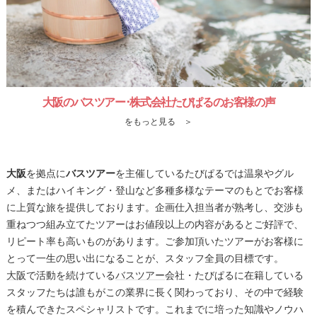
大阪のバスツアー･株式会社たびぱるのお客様の声
をもっと見る ＞
大阪
を拠点に
バスツアー
を主催しているたびぱるでは温泉やグル
メ、またはハイキング・登山など多種多様なテーマのもとでお客様
に上質な旅を提供しております。企画仕入担当者が熟考し、交渉も
重ねつつ組み立てたツアーはお値段以上の内容があるとご好評で、
リピート率も高いものがあります。ご参加頂いたツアーがお客様に
とって一生の思い出になることが、スタッフ全員の目標です。
大阪
で活動を続けている
バスツアー
会社・たびぱるに在籍している
スタッフたちは誰もがこの業界に長く関わっており、その中で経験
を積んできたスペシャリストです。これまでに培った知識やノウハ