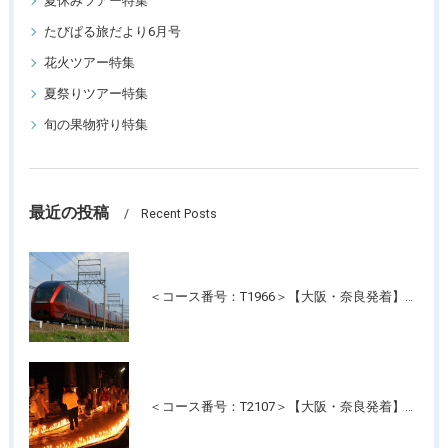
夏休みツアー特集
たびぱる旅だより6月号
花火ツアー特集
夏祭りツアー特集
旬の果物狩り特集
最近の投稿
Recent Posts
＜コース番号：T1966＞【大阪・奈良発着】近鉄特急！最新特急「ひのとり」＆人気の観光特急「しまかぜ」に乗って！伊勢神宮・おかげ横丁たっぷり約4時間滞在！日帰り
＜コース番号：T2107＞【大阪・奈良発着】高野山夏の風物詩 幻想的な光の灯路「高野山ろうそく祭り」と「壇上伽藍」ご参拝