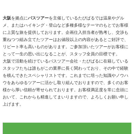
大阪
を拠点に
バスツアー
を主催しているたびぱるでは温泉やグル
メ、またはハイキング・登山など多種多様なテーマのもとでお客様
に上質な旅を提供しております。企画仕入担当者が熟考し、交渉も
重ねつつ組み立てたツアーはお値段以上の内容があるとご好評で、
リピート率も高いものがあります。ご参加頂いたツアーがお客様に
とって一生の思い出になることが、スタッフ全員の目標です。
大阪
で活動を続けている
バスツアー
会社・たびぱるに在籍している
スタッフたちは誰もがこの業界に長く関わっており、その中で経験
を積んできたスペシャリストです。これまでに培った知識やノウハ
ウをあらゆるツアーに活かし取り組んでおりますので、多くのお客
様から厚い信頼が寄せられております。お客様満足度を常に念頭に
おいて、これからも精進してまいりますので、よろしくお願い申し
上げます。