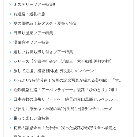
ミステリーツアー特集!!
お遍路・巡礼の旅
夏の風物詩！花火大会・夏祭り特集
日帰り温泉ツアー特集
温泉宿泊ツアー特集
嬉しいお持ち帰り付きツアー特集
シリーズ【全回催行確定！近畿三十六不動尊 巡拝の旅】
旅して応援、能登 団体旅行応援キャンペーン！
たっぷり3時間滞在！名画の記念写真が撮れる美術館！「大塚国際美術館」
近鉄特急往路「アーバンライナー」復路「ひのとり」利用ツアー
日本有数の山岳リゾートへ！絶景の立山黒部アルペンルートツアー
びわ湖に浮かぶ・神秘の島”竹生島”上陸ランチクルーズ
乗って楽しい旅特集
初夏の謝恩企画！たわわに実った淡路びわ狩り食べ放題と「王侯貴族のバラ園」須磨離宮公園