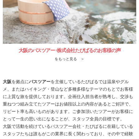
大阪のバスツアー･株式会社たびぱるのお客様の声
をもっと見る ＞
大阪
を拠点に
バスツアー
を主催しているたびぱるでは温泉やグル
メ、またはハイキング・登山など多種多様なテーマのもとでお客様
に上質な旅を提供しております。企画仕入担当者が熟考し、交渉も
重ねつつ組み立てたツアーはお値段以上の内容があるとご好評で、
リピート率も高いものがあります。ご参加頂いたツアーがお客様に
とって一生の思い出になることが、スタッフ全員の目標です。
大阪
で活動を続けている
バスツアー
会社・たびぱるに在籍している
スタッフたちは誰もがこの業界に長く関わっており、その中で経験