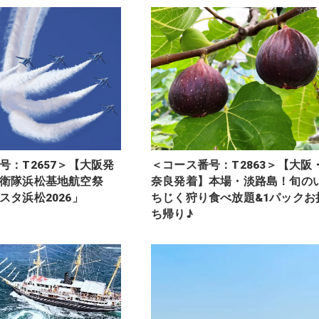
号：T2657＞【大阪発
＜コース番号：T2863＞【大阪
衛隊浜松基地航空祭
奈良発着】本場・淡路島！旬の
スタ浜松2026」
ちじく狩り食べ放題&1パックお
ち帰り♪