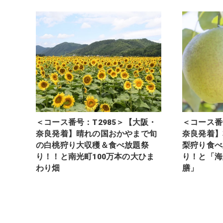
＜コース番号：T2985＞【大阪・
＜コース番
奈良発着】晴れの国おかやまで旬
奈良発着】
の白桃狩り大収穫＆食べ放題祭
梨狩り食べ
り！！と南光町100万本の大ひま
り！と「海
わり畑
膳」