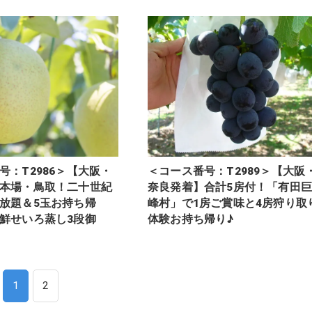
号：T2986＞【大阪・
＜コース番号：T2989＞【大阪
本場・鳥取！二十世紀
奈良発着】合計5房付！「有田巨
放題＆5玉お持ち帰
峰村」で1房ご賞味と4房狩り取
鮮せいろ蒸し3段御
体験お持ち帰り♪
1
2