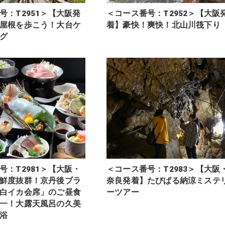
号：T2951＞【大阪発
＜コース番号：T2952＞【大阪
屋根を歩こう！大台ケ
着】豪快！爽快！北山川筏下り
グ
号：T2981＞【大阪・
＜コース番号：T2983＞【大阪
鮮度抜群！京丹後ブラ
奈良発着】たびぱる納涼ミステ
白イカ会席」のご昼食
ーツアー
一！大露天風呂の久美
浴