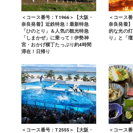
＜コース番号：T1966＞【大阪・
＜コース番
奈良発着】近鉄特急！最新特急
奈良発着】
「ひのとり」＆人気の観光特急
的な光の灯
「しまかぜ」に乗って！伊勢神
り」と「壇
宮・おかげ横丁たっぷり約4時間
滞在！日帰り
＜コース番号：T2555＞【大阪・
＜コース番