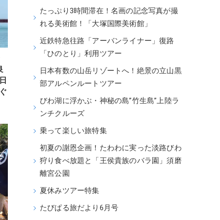
たっぷり3時間滞在！名画の記念写真が撮
れる美術館！「大塚国際美術館」
近鉄特急往路「アーバンライナー」復路
「ひのとり」利用ツアー
・
良
日本有数の山岳リゾートへ！絶景の立山黒
日
部アルペンルートツアー
ぐ
びわ湖に浮かぶ・神秘の島”竹生島”上陸ラ
ンチクルーズ
乗って楽しい旅特集
初夏の謝恩企画！たわわに実った淡路びわ
狩り食べ放題と「王侯貴族のバラ園」須磨
離宮公園
夏休みツアー特集
たびぱる旅だより6月号