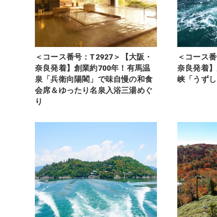
＜コース番号：T2927＞【大阪・
＜コース番
奈良発着】創業約700年！有馬温
奈良発着】
泉「兵衛向陽閣」で味自慢の和食
峡「うずし
会席＆ゆったり名泉入浴三湯めぐ
り