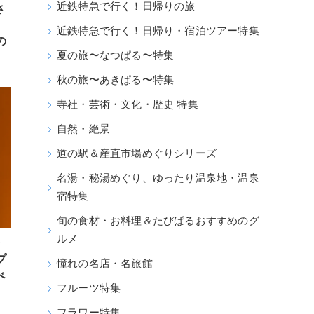
近鉄特急で行く！日帰りの旅
さ
近鉄特急で行く！日帰り・宿泊ツアー特集
の
夏の旅〜なつぱる〜特集
秋の旅〜あきぱる〜特集
寺社・芸術・文化・歴史 特集
自然・絶景
道の駅＆産直市場めぐりシリーズ
名湯・秘湯めぐり、ゆったり温泉地・温泉
宿特集
旬の食材・お料理＆たびぱるおすすめのグ
ルメ
・
プ
憧れの名店・名旅館
べ
フルーツ特集
フラワー特集