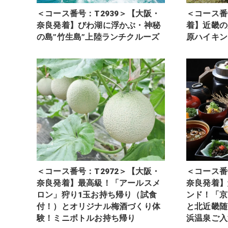
＜コース番号：T2939＞【大阪・
＜コース番
奈良発着】びわ湖に浮かぶ・神秘
着】近畿の
の島”竹生島”上陸ランチクルーズ
原ハイキン
＜コース番号：T2972＞【大阪・
＜コース番
奈良発着】最高級！「アールスメ
奈良発着】
ロン」狩り1玉お持ち帰り（試食
ンド！「京
付！）とオリジナル梅酒づくり体
と北近畿随
験！ミニボトルお持ち帰り
浜温泉ご入