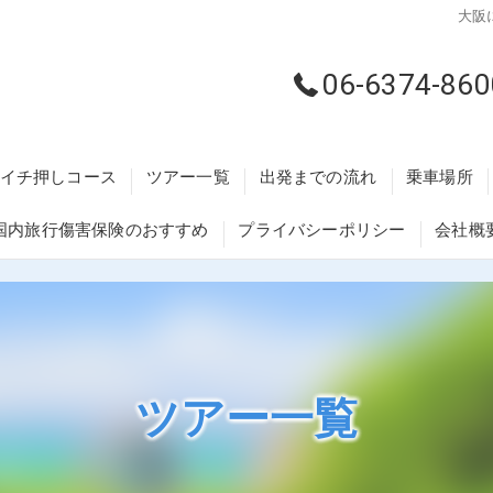
大阪
06-6374-860
イチ押しコース
ツアー一覧
出発までの流れ
乗車場所
国内旅行傷害保険のおすすめ
プライバシーポリシー
会社概
藤井寺・柏
交野・枚方
大阪梅田・
ツアー一覧
河内長野・
泉州エリア