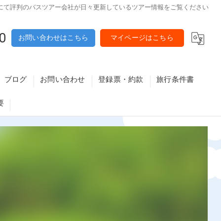
にて評判のバスツアー会社が日々更新しているツアー情報をご覧ください
0
お問い合わせはこちら
マイページはこちら
ブログ
お問い合わせ
登録票・約款
旅行条件書
要
原・八尾・東大阪・大東エリア
メールマガジン解除フォーム
利用予定バス会社
・高槻・守口・寝屋川エリア
資格講座特定商取引法に基づく表記・重要事項
新大阪・難波・天王寺・京橋・城東エリア
富田林エリア