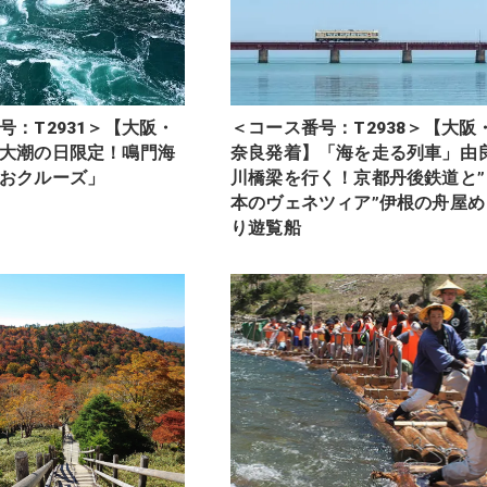
号：T2931＞【大阪・
＜コース番号：T2938＞【大阪
大潮の日限定！鳴門海
奈良発着】「海を走る列車」由
おクルーズ」
川橋梁を行く！京都丹後鉄道と”
本のヴェネツィア”伊根の舟屋め
り遊覧船