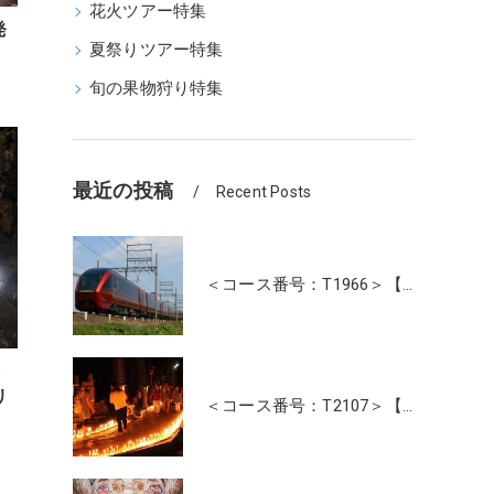
花火ツアー特集
発
夏祭りツアー特集
旬の果物狩り特集
最近の投稿
Recent Posts
＜コース番号：T1966＞【大阪・奈良発着】近鉄特急！最新特急「ひのとり」＆人気の観光特急「しまかぜ」に乗って！伊勢神宮・おかげ横丁たっぷり約4時間滞在！日帰り
・
リ
＜コース番号：T2107＞【大阪・奈良発着】高野山夏の風物詩 幻想的な光の灯路「高野山ろうそく祭り」と「壇上伽藍」ご参拝