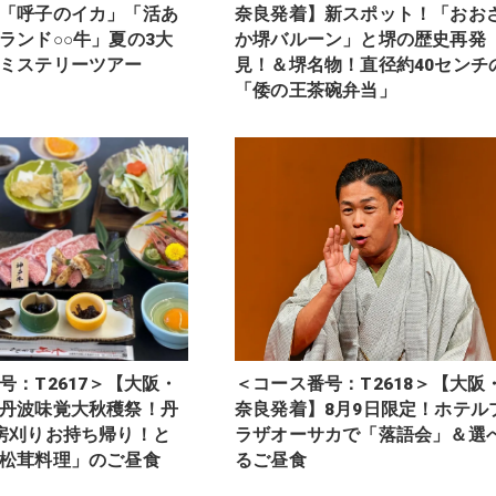
「呼子のイカ」「活あ
奈良発着】新スポット！「おお
ランド○○牛」夏の3大
か堺バルーン」と堺の歴史再発
ミステリーツアー
見！＆堺名物！直径約40センチ
「倭の王茶碗弁当」
号：T2617＞【大阪・
＜コース番号：T2618＞【大阪
丹波味覚大秋穫祭！丹
奈良発着】8月9日限定！ホテル
房刈りお持ち帰り！と
ラザオーサカで「落語会」＆選
松茸料理」のご昼食
るご昼食