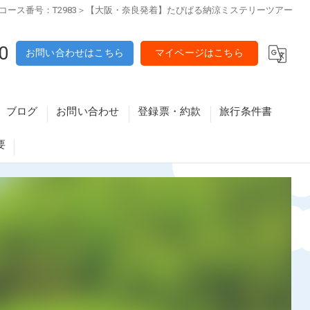
コース番号：T2983＞【大阪・奈良発着】たびぱる納涼ミステリーツアー
0
お問い合わせはこちら
マイページはこちら
ブログ
お問い合わせ
登録票・約款
旅行条件書
要
原・八尾・東大阪・大東エリア
メールマガジン解除フォーム
利用予定バス会社
・高槻・守口・寝屋川エリア
資格講座特定商取引法に基づく表記・重要事項
新大阪・難波・天王寺・京橋・城東エリア
富田林エリア