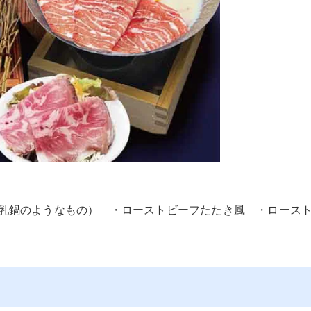
乳鍋のようなもの） ・ローストビーフたたき風 ・ロース