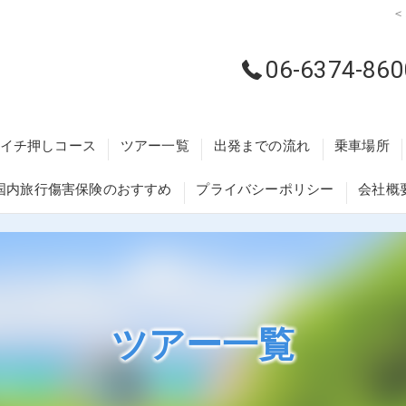
＜
06-6374-860
イチ押しコース
ツアー一覧
出発までの流れ
乗車場所
国内旅行傷害保険のおすすめ
プライバシーポリシー
会社概
藤井寺・柏
交野・枚方
大阪梅田・
ツアー一覧
河内長野・
泉州エリア