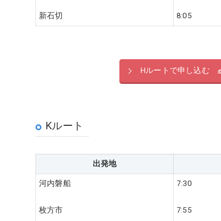
新石切
8:05
Hルートで申し込む
Kルート
出発地
河内磐船
7:30
枚方市
7:55