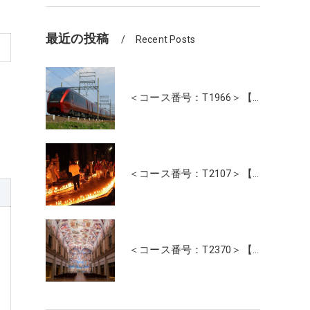
最近の投稿
Recent Posts
＜コース番号：T1966＞【大阪・奈良発着】近鉄特急！最新特急「ひのとり」＆人気の観光特急「しまかぜ」に乗って！伊勢神宮・おかげ横丁たっぷり約4時間滞在！日帰り
＜コース番号：T2107＞【大阪・奈良発着】高野山夏の風物詩 幻想的な光の灯路「高野山ろうそく祭り」と「壇上伽藍」ご参拝
＜コース番号：T2370＞【大阪・奈良発着】たっぷり3時間滞在！名画の記念写真が撮れる美術館！「大塚国際美術館」