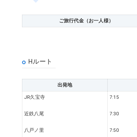
ご旅行代金
（お一人様）
Hルート
出発地
JR久宝寺
7:15
近鉄八尾
7:30
八戸ノ里
7:50