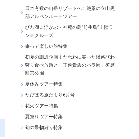
日本有数の山岳リゾートへ！絶景の立山黒
部アルペンルートツアー
びわ湖に浮かぶ・神秘の島”竹生島”上陸ラ
ンチクルーズ
乗って楽しい旅特集
初夏の謝恩企画！たわわに実った淡路びわ
狩り食べ放題と「王侯貴族のバラ園」須磨
離宮公園
夏休みツアー特集
ト
たびぱる旅だより6月号
花火ツアー特集
夏祭りツアー特集
旬の果物狩り特集